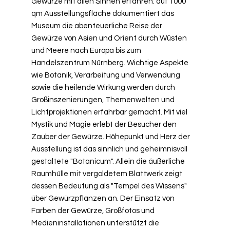
Gewürze mit allen Sinnen erfahren: auf 1000
Gewürze mit allen Sinnen erfahren: auf 1000
qm Ausstellungsfläche dokumentiert das
qm Ausstellungsfläche dokumentiert das
Museum die abenteuerliche Reise der
Museum die abenteuerliche Reise der
Gewürze von Asien und Orient durch Wüsten
Gewürze von Asien und Orient durch Wüsten
und Meere nach Europa bis zum
und Meere nach Europa bis zum
Handelszentrum Nürnberg. Wichtige Aspekte
Handelszentrum Nürnberg. Wichtige Aspekte
wie Botanik, Verarbeitung und Verwendung
wie Botanik, Verarbeitung und Verwendung
sowie die heilende Wirkung werden durch
sowie die heilende Wirkung werden durch
Großinszenierungen, Themenwelten und
Großinszenierungen, Themenwelten und
Lichtprojektionen erfahrbar gemacht. Mit viel
Lichtprojektionen erfahrbar gemacht. Mit viel
Mystik und Magie erlebt der Besucher den
Mystik und Magie erlebt der Besucher den
Zauber der Gewürze. Höhepunkt und Herz der
Zauber der Gewürze. Höhepunkt und Herz der
Ausstellung ist das sinnlich und geheimnisvoll
Ausstellung ist das sinnlich und geheimnisvoll
gestaltete "Botanicum". Allein die äußerliche
gestaltete "Botanicum". Allein die äußerliche
Raumhülle mit vergoldetem Blattwerk zeigt
Raumhülle mit vergoldetem Blattwerk zeigt
dessen Bedeutung als "Tempel des Wissens"
dessen Bedeutung als "Tempel des Wissens"
über Gewürzpflanzen an. Der Einsatz von
über Gewürzpflanzen an. Der Einsatz von
Farben der Gewürze, Großfotos und
Farben der Gewürze, Großfotos und
Medieninstallationen unterstützt die
Medieninstallationen unterstützt die