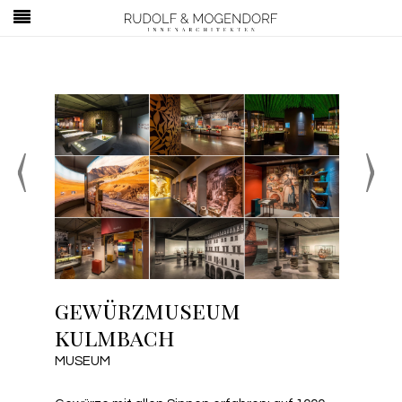
‹
›
gewürzmuseum
gewürzmuseum
kulmbach
kulmbach
MUSEUM
MUSEUM